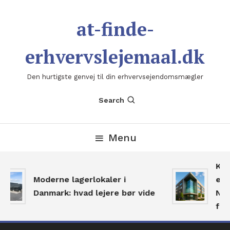
Skip
To
at-finde-
Content
erhvervslejemaal.dk
Den hurtigste genvej til din erhvervsejendomsmægler
Search
Menu
Kom
Moderne lagerlokaler i
eje
Danmark: hvad lejere bør vide
Navi
for