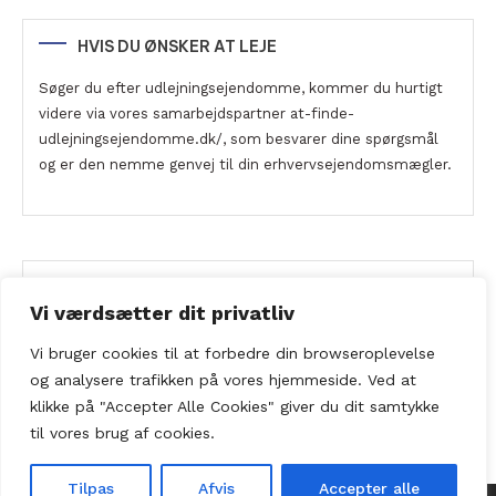
HVIS DU ØNSKER AT LEJE
Søger du efter udlejningsejendomme, kommer du hurtigt
videre via vores samarbejdspartner at-finde-
udlejningsejendomme.dk/, som besvarer dine spørgsmål
og er den nemme genvej til din erhvervsejendomsmægler.
ERHVERVSEJENDOMSMÆGLER.DK
Vi værdsætter dit privatliv
Ewaldsgade 7, 3. DK-2200 København N
Vi bruger cookies til at forbedre din browseroplevelse
Tlf. +45 7020 0814 |
info@erhvervsejendomsmægler.dk
og
analysere
trafikken
på
vores
hjemmeside
.
Ved at
klikke på "Accepter Alle Cookies" giver du dit samtykke
til vores brug af cookies.
Tilpas
Afvis
Accepter alle