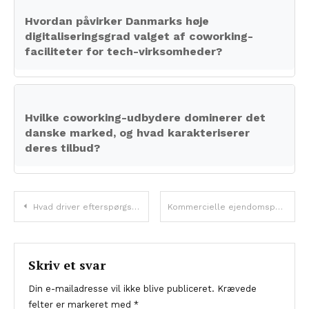
Hvordan påvirker Danmarks høje
digitaliseringsgrad valget af coworking-
faciliteter for tech-virksomheder?
Hvilke coworking-udbydere dominerer det
danske marked, og hvad karakteriserer
deres tilbud?
Indlægsnavigation
Hvad driver efterspørgslen i Danmarks teknologikorridorer?
Kommercielle ejendomsperspektiver: Navigering i kompleksiteter for rentabel vækst i 2026
Skriv et svar
Din e-mailadresse vil ikke blive publiceret.
Krævede
felter er markeret med
*