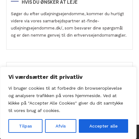
HVIS DU ØNSKER AT LEJE
Søger du efter udlejningsejendomme, kommer du hurtigt
videre via vores samarbejdspartner at-finde-
udlejningsejendomme.dk/, som besvarer dine spørgsmål
og er den nemme genvej til din erhvervsejendomsmægler.
ERHVERVSEJENDOMSMÆGLER.DK
Vi værdsætter dit privatliv
Ewaldsgade 7, 3. DK-2200 København N
Vi bruger cookies til at forbedre din browseroplevelse
Tlf. +45 7020 0814 |
info@erhvervsejendomsmægler.dk
og
analysere
trafikken
på
vores
hjemmeside
.
Ved at
klikke på "Accepter Alle Cookies" giver du dit samtykke
til vores brug af cookies.
Tilpas
Afvis
Accepter alle
|
Theme: Color Magazine by
Mystery Themes
.