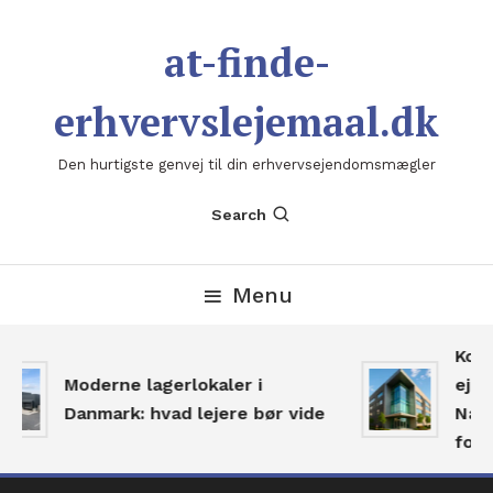
Skip
To
at-finde-
Content
erhvervslejemaal.dk
Den hurtigste genvej til din erhvervsejendomsmægler
Search
Menu
Komm
Moderne lagerlokaler i
ejen
Danmark: hvad lejere bør vide
Navig
for r